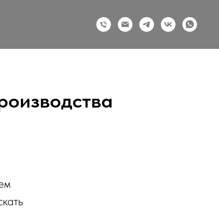
роизводства
аем
скать