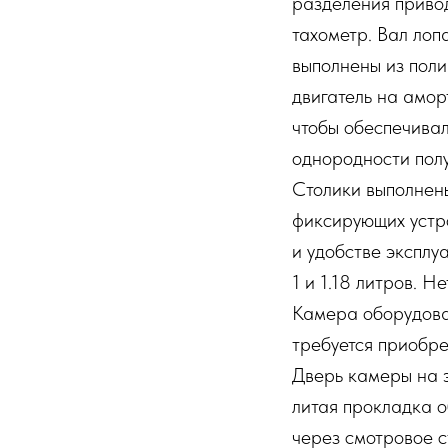
разделения привод
тахометр. Вал лоп
выполнены из поли
двигатель на амор
чтобы обеспечива
однородности пол
Столики выполнен
фиксирующих устро
и удобстве экспл
1 и 1.18 литров. Н
Камера оборудован
требуется приобре
Дверь камеры на 
литая прокладка о
через смотровое с