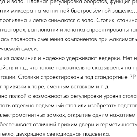
а и вала. Плавная регулировка оборотов, функция р
атки миксера на магнитной быстросъёмной защелке, 
пропилена и легко снимаются с вала. Столик, станина
тизаторах, вал лопатки и лопатка спроектированы та
лась плавность смешения компонентов при максималь
учаемой смеси.
ы из алюминия и надежно удерживают ведерки. Нет н
йств и т.д., что также положительно сказывается на 
уатации. Столики спроектированы под стандартные P
ет привязки к таре, сменным вставкам и т. д.
а полкой с возможностью регулировки уровня стола 
тать отдельно подъемный стол или изобретать подстав
электромагнитных замках, открытие одним нажатием 
беспечивает отличный прижим двери и герметичност
текло, двухрядная светодиодная подсветка.