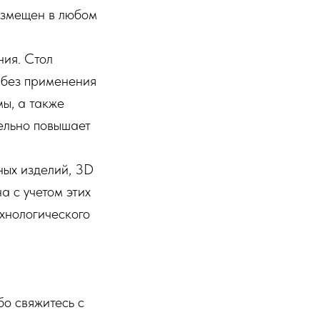
азмещен в любом
ния. Стол
 без применения
мы, а также
тельно повышает
ных изделий, 3D
 с учетом этих
хнологического
бо свяжитесь с