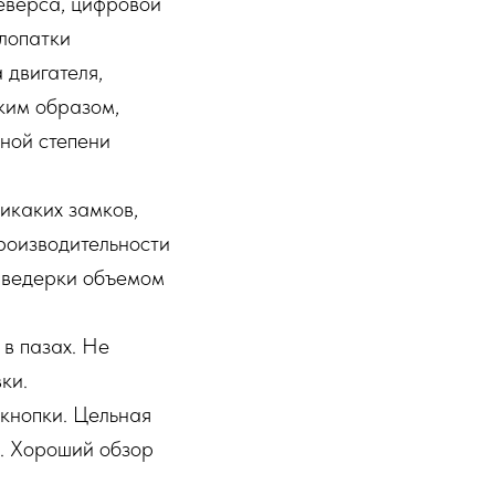
еверса, цифровой
лопатки
 двигателя,
ким образом,
ной степени
икаких замков,
производительности
P ведерки объемом
в пазах. Не
ки.
кнопки. Цельная
ь. Хороший обзор