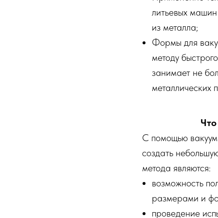
литьевых машин
из металла;
Формы для ваку
методу быстрог
занимает не бо
металлических 
Что
С помощью вакуумн
создать небольшу
метода являются:
возможность по
размерами и ф
проведение исп