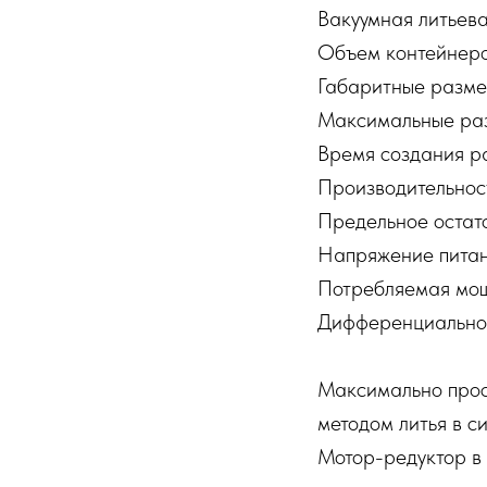
Вакуумная литьев
Объем контейнеро
Габаритные разм
Максимальные ра
Время создания р
Производительност
Предельное остат
Напряжение питан
Потребляемая мощн
Дифференциальное
Максимально прос
методом литья в с
Мотор-редуктор в 