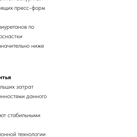
тоящих пресс-форм
лиуретанов по
оснастки
значительно ниже
итья
ольших затрат
енностями данного
ают стабильными
ионной технологии