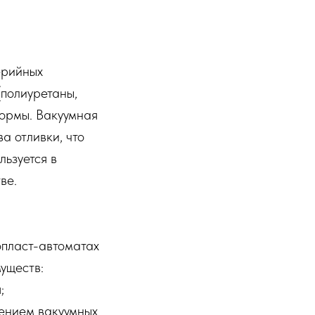
ерийных
(полиуретаны,
формы. Вакуумная
а отливки, что
льзуется в
ве.
опласт-автоматах
уществ:
;
нением вакуумных